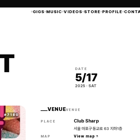
GIGS
MUSIC
VIDEOS
STORE
PROFILE
CONT
T
DATE
5
/
17
2025
·
SAT
VENUE
VENUE
#
7180
Club Sharp
PLACE
서울 마포구 동교로 63 지하1층
View map
MAP