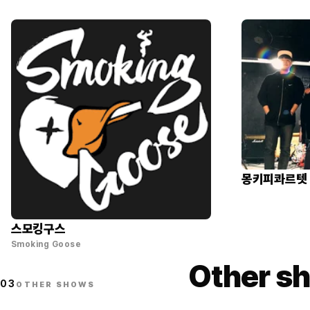
몽키피콰르텟
스모킹구스
Smoking Goose
Other sh
03
OTHER SHOWS