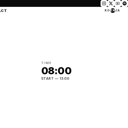
ACT
KO
EN
JA
TIME
08:00
START
— 13:00