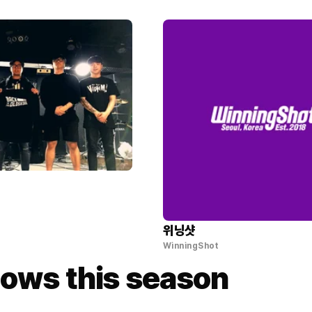
위닝샷
WinningShot
ows this season