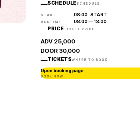
SCHEDULE
SCHEDULE
08:00
·
START
START
08:00
—
13:00
RUNTIME
PRICE
TICKET PRICE
ADV 25,000
DOOR 30,000
TICKETS
WHERE TO BOOK
Open booking page
BOOK NOW
P