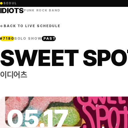
●
SEOUL
IDIOTS
PUNK ROCK BAND
←
BACK TO LIVE SCHEDULE
#
7180
SOLO SHOW
PAST
SWEET SPO
이디어츠
05
.
17