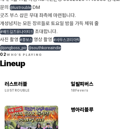
문의
DM
@lustrouble
굿즈 부스 샵은 무대 좌측에 마련됩니다.
개성넘치는 모든 장르들로 토요일 밤을 가득 체워 줄
초대합니다.
#배드걸즈유나이티드
사진 촬영
영상 촬영
#종보스
#사우스코리아락
@jongboss_pic
@southkoreaindie
02
WHO'S PLAYING
Lineup
러스트러블
일팔피버스
LUSTROUBLE
18Fevers
병아리블루