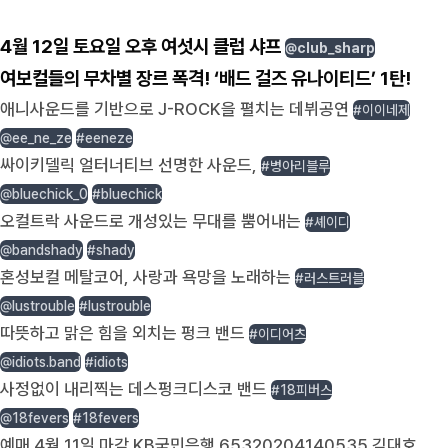
4월 12일 토요일 오후 여섯시 클럽 샤프
@club_sharp
여보컬들의 무차별 장르 폭격! ‘배드 걸즈 유나이티드’ 1탄!
애니사운드를 기반으로 J-ROCK을 펼치는 데뷔공연
#이이네제
@ee_ne_ze
#eeneze
싸이키델릭 얼터너티브 선명한 사운드,
#병아리블루
@bluechick_0
#bluechick
오컬트락 사운드로 개성있는 무대를 뿜어내는
#셰이디
@bandshady
#shady
혼성보컬 메탈코어, 사랑과 욕망을 노래하는
#러스트러블
@lustrouble
#lustrouble
따뜻하고 맑은 힘을 외치는 펑크 밴드
#이디어츠
@idiots.band
#idiots
사정없이 내리찍는 데스펑크디스코 밴드
#18피버스
@18fevers
#18fevers
예매 4월 11일 마감 KB국민은행 65320204140535 김대호