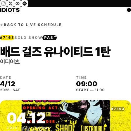
IDIOTS
←
BACK TO LIVE SCHEDULE
#
7163
SOLO SHOW
PAST
배드 걸즈 유나이티드 1탄
이디어츠
DATE
TIME
4
/
12
09:00
2025
·
SAT
START
— 11:00
#
7163
04
.
12
2025
·
SAT
·
SEOUL