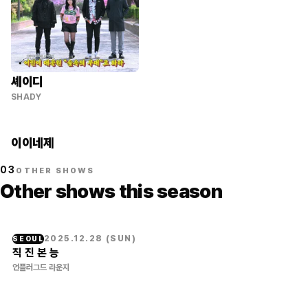
셰이디
SHADY
이이네제
03
OTHER SHOWS
Other shows this season
2025.12.28
(
SUN
)
SEOUL
직 진 본 능
언플러그드 라운지