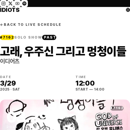
IDIOTS
←
BACK TO LIVE SCHEDULE
#
7162
SOLO SHOW
PAST
고래, 우주신 그리고 멍청이들
이디어츠
DATE
TIME
3
/
29
12:00
2025
·
SAT
START
— 14:00
#
7162
03
.
29
2025
·
SAT
·
SEOUL