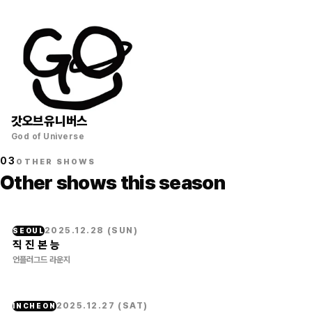
갓오브유니버스
God of Universe
03
OTHER SHOWS
Other shows this season
2025.12.28
(
SUN
)
SEOUL
직 진 본 능
언플러그드 라운지
2025.12.27
(
SAT
)
INCHEON