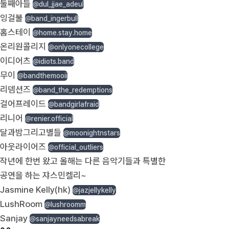
둘째아들
@dul_jjae_adeul
잉걸불
@band_ingerbull
홈스테이
@home.stay.home
온리원콜리지
@onlyonecollege
이디어츠
@idiots.band
무이
@bandthemooii
리뎀션즈
@band_the_redemptions
걸어프레이드
@bandgirlafraid
리니어
@renier.official
달과밤그리고별들
@moonightnstars
아웃라이어즈
@official_outliers
작년에 한번 왔고 올해는 다른 음악기들과 특별한
공연을 하는 쟈스민켈리~
Jasmine Kelly(hk)
@jazjellykelly
LushRoom
@lushroomm
Sanjay
@sanjayneedsabreak