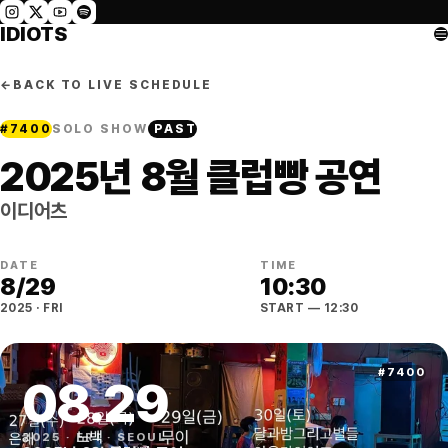
IDIOTS
←
BACK TO LIVE SCHEDULE
#
7400
SOLO SHOW
PAST
2025년 8월 클럽빵 공연
이디어츠
DATE
TIME
8
/
29
10:30
2025
·
FRI
START
— 12:30
#
7400
08
.
29
2025
·
FRI
·
SEOUL