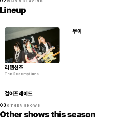
02
WHO'S PLAYING
Lineup
무이
리뎀션즈
The Redemptions
걸어프레이드
03
OTHER SHOWS
Other shows this season