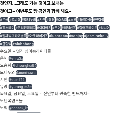
것인지…그래도 가는 것이고 보내는
것이고~ 이번주도 빵 공연과 함께 해요~
#은해
#오송희
#모니누와
#시안
#유랑
#오송희
#노백
#둘째아들
#인걸불
#홈스테이
#온리원콜리지
#이디어츠
#무이
#리뎀션즈
#걸어프레이드
#리니어
#달과밤그라고별들
#아웃라이어즈
#lushroom
#sanjay
#jasminekelly
#클럽빵
#clubbbang
수요일 ~ 멋진 싱어송라이터들
은해
@eh_x3x
오송희
@ohsonghui94
모니누와
@moninuwa_
시안
@cian712_
유랑
@yurang_m3m
목요일, 금요일, 토요일 ~ 신인부터 원숙한 밴드까지~
모던록밴드들
노백
@noback_kr