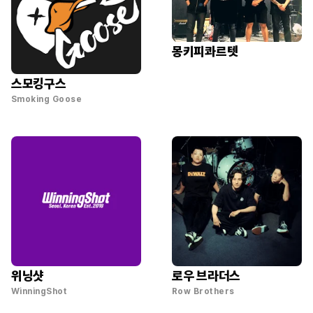
몽키피콰르텟
스모킹구스
Smoking Goose
위닝샷
로우 브라더스
WinningShot
Row Brothers