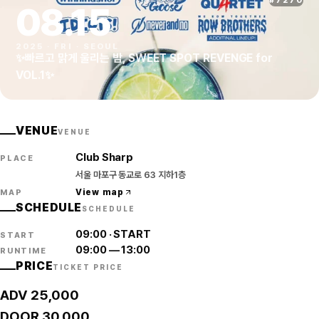
#
7270
08
.
15
2025
·
FRI
·
SEOUL
✨빠르고 맑게 울리는 밤, SWEET SPOT REVENGE for
VOL.1✨
VENUE
VENUE
Club Sharp
PLACE
서울 마포구 동교로 63 지하1층
View map
MAP
SCHEDULE
SCHEDULE
09:00
·
START
START
09:00
—
13:00
RUNTIME
PRICE
TICKET PRICE
ADV 25,000
DOOR 30,000