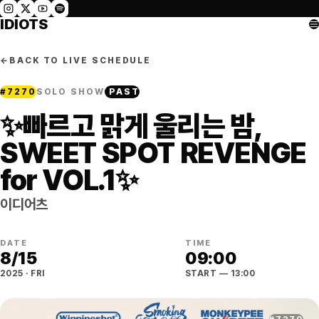
IDIOTS
←
BACK TO LIVE SCHEDULE
#
7270
SOLO SHOW
PAST
✨빠르고 맑게 울리는 밤,
SWEET SPOT REVENGE
for VOL.1✨
이디어츠
DATE
TIME
8
/
15
09:00
2025
·
FRI
START
— 13:00