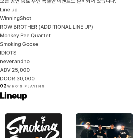
모든 공연 종료 후엔 특별한 이벤트도 준비되어 있습니다.
Line up
WinningShot
ROW BROTHER (ADDITIONAL LINE UP)
Monkey Pee Quartet
Smoking Goose
IDIOTS
neverandno
ADV 25,000
DOOR 30,000
02
WHO'S PLAYING
Lineup